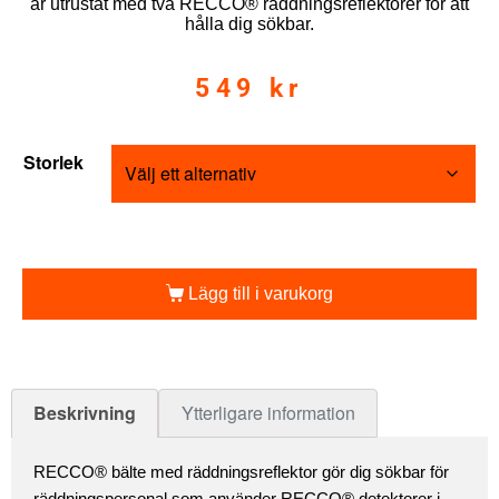
är utrustat med två RECCO® räddningsreflektorer för att
hålla dig sökbar.
549
kr
Storlek
Lägg till i varukorg
Beskrivning
Ytterligare information
RECCO® bälte med räddningsreflektor gör dig sökbar för
räddningspersonal som använder RECCO® detektorer i