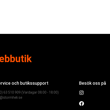
ebbutik
rvice och butikssupport
Besök oss på
0) 63 510 909 (Vardagar 08:00 - 18:00)
@stormheli.se