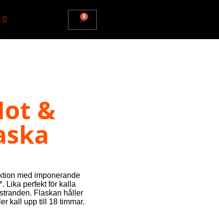
0
Hot &
aska
uktion med imponerande
™
. Lika perfekt för kalla
 stranden. Flaskan håller
er kall upp till 18 timmar.