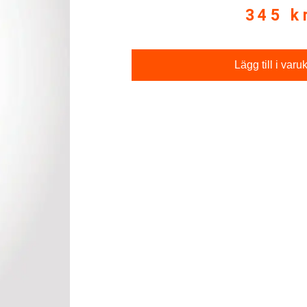
345
k
Lägg till i varu