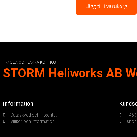
Lägg till i varukorg
TRYGGA OCH SÄKRA KÖP HOS
STORM Heliworks AB W
Information
Kundse
Dataskydd och integritet
+46 (
Villkor och information
shop