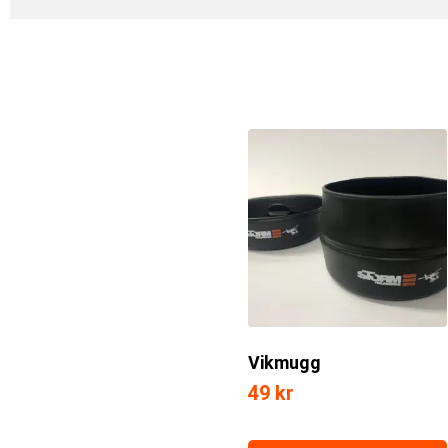
Vikmugg
49
kr